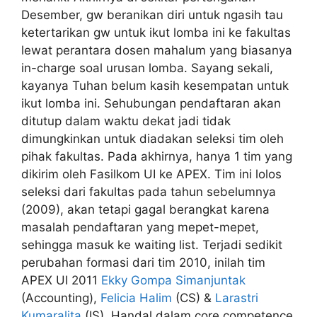
Desember, gw beranikan diri untuk ngasih tau
ketertarikan gw untuk ikut lomba ini ke fakultas
lewat perantara dosen mahalum yang biasanya
in-charge soal urusan lomba. Sayang sekali,
kayanya Tuhan belum kasih kesempatan untuk
ikut lomba ini. Sehubungan pendaftaran akan
ditutup dalam waktu dekat jadi tidak
dimungkinkan untuk diadakan seleksi tim oleh
pihak fakultas. Pada akhirnya, hanya 1 tim yang
dikirim oleh Fasilkom UI ke APEX. Tim ini lolos
seleksi dari fakultas pada tahun sebelumnya
(2009), akan tetapi gagal berangkat karena
masalah pendaftaran yang mepet-mepet,
sehingga masuk ke waiting list. Terjadi sedikit
perubahan formasi dari tim 2010, inilah tim
APEX UI 2011
Ekky Gompa Simanjuntak
(Accounting),
Felicia Halim
(CS) &
Larastri
Kumaralita
(IS). Handal dalam core competence